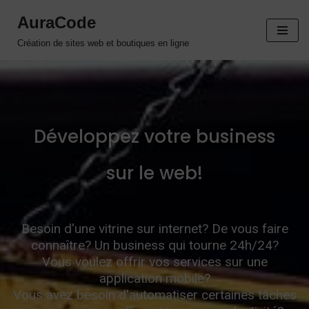
AuraCode
Aller
Création de sites web et boutiques en ligne
au
contenu
Développez votre business
sur le web!
Besoin d'une vitrine sur internet? De vous faire
connaître? Un business qui tourne 24h/24?
Vous voulez offrir vos services sur une
application mobile?
Vous avez besoin d'automatiser certaines tâches