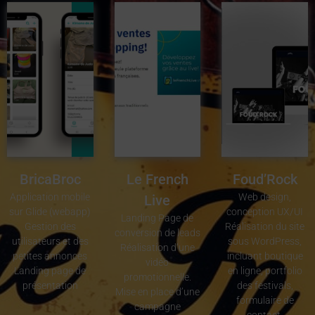
BricaBroc
Le French
Foud’Rock
Application mobile
Web design,
Live
sur Glide (webapp)
conception UX/UI
Landing Page de
Gestion des
Réalisation du site
conversion de leads
utilisateurs et des
sous WordPress,
Réalisation d’une
petites annonces
incluant boutique
vidéo
Landing page de
en ligne, portfolio
promotionnelle.
présentation
des festivals,
Mise en place d’une
formulaire de
campagne