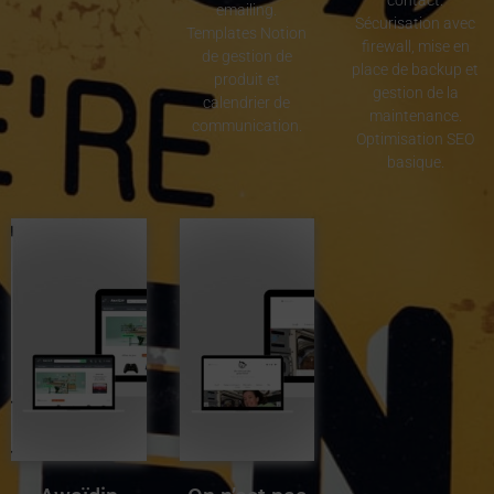
contact.
emailing.
Sécurisation avec
Templates Notion
firewall, mise en
de gestion de
place de backup et
produit et
gestion de la
calendrier de
maintenance.
communication.
Optimisation SEO
basique.