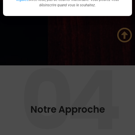
basique.
désinscrire quand vous le souhaitez.
basique.
04
Notre Approche